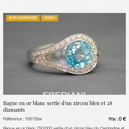
SUR COMMANDE
VENDU
Bague en or blanc sertie d'un zircon bleu et 28
diamants
0 €
Référence :
106128w
Prix :
Bague en or blanc 750/000 sertie d'un zircon bleu du Cambodge et